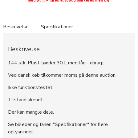
med (A*). Andres autobud markeres med (A).
370764
1.000 DKK
00:05:31 - 30.05.2026
370763
1.000 DKK
00:05:30 - 30.05.2026
370758
900 DKK
23:57:27 - 29.05.2026
Beskrivelse
Specifikationer
370757
800 DKK
23:57:27 - 29.05.2026
370707
700 DKK
20:23:49 - 29.05.2026
Beskrivelse
369171
600 DKK
07:14:01 - 25.05.2026
369075
500 DKK
21:26:19 - 22.05.2026
144 stk. Plast tønder 30 L med låg - ubrugt
Ved dansk køb tilkommer moms på denne auktion.
Ikke funktionstestet.
Tilstand ukendt.
Der kan mangle dele.
Se billeder og fanen *Specifikationer* for flere
oplysninger.