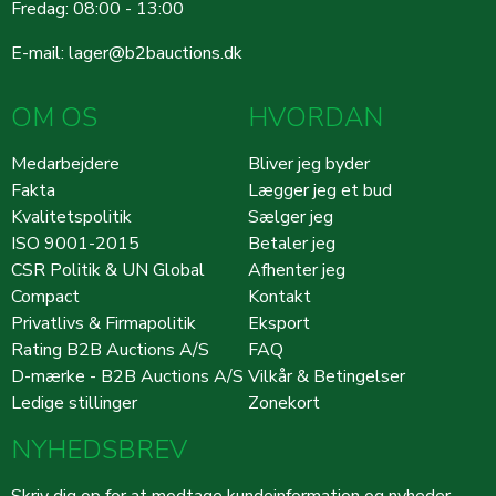
Fredag: 08:00 - 13:00
E-mail:
lager@b2bauctions.dk
OM OS
HVORDAN
Medarbejdere
Bliver jeg byder
Fakta
Lægger jeg et bud
Kvalitetspolitik
Sælger jeg
ISO 9001-2015
Betaler jeg
CSR Politik & UN Global
Afhenter jeg
Compact
Kontakt
Privatlivs & Firmapolitik
Eksport
Rating B2B Auctions A/S
FAQ
D-mærke - B2B Auctions A/S
Vilkår & Betingelser
Ledige stillinger
Zonekort
NYHEDSBREV
Skriv dig op for at modtage kundeinformation og nyheder.