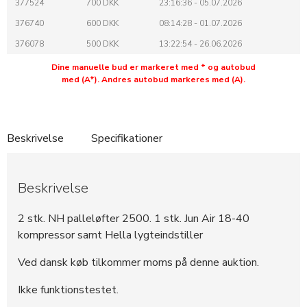
377524
700 DKK
23:16:36 - 05.07.2026
376740
600 DKK
08:14:28 - 01.07.2026
376078
500 DKK
13:22:54 - 26.06.2026
Dine manuelle bud er markeret med * og autobud
med (A*). Andres autobud markeres med (A).
Beskrivelse
Specifikationer
Beskrivelse
2 stk. NH palleløfter 2500. 1 stk. Jun Air 18-40
kompressor samt Hella lygteindstiller
Ved dansk køb tilkommer moms på denne auktion.
Ikke funktionstestet.