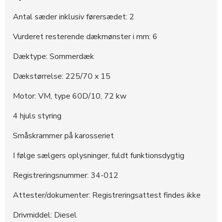
376162
10.200 DKK
08:09:43 - 27.06.2026
Antal sæder inklusiv førersædet: 2
Vurderet resterende dækmønster i mm: 6
Dæktype: Sommerdæk
Dækstørrelse: 225/70 x 15
Motor: VM, type 60D/10, 72 kw
4 hjuls styring
Småskrammer på karosseriet
I følge sælgers oplysninger, fuldt funktionsdygtig
Registreringsnummer: 34-012
Attester/dokumenter: Registreringsattest findes ikke
Drivmiddel: Diesel