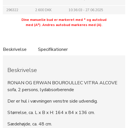
296322
2.600 DKK
10:36:03 - 27.06.2025
Dine manuelle bud er markeret med * og autobud
med (A*). Andres autobud markeres med (A).
Beskrivelse
Specifikationer
Beskrivelse
RONAN OG ERWAN BOUROULLEC VITRA ALCOVE
sofa, 2 persons, lydabsorberende
Der er hul i vævningen venstre side udvendig.
Størrelse, ca. L x B x H: 164 x 84 x 136 cm.
Sædehøjde, ca. 48 cm.