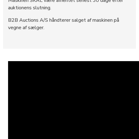
Maskinen SKAL være afhentet senest 30 dage efter
auktionens slutning.
B2B Auctions A/S håndterer salget af maskinen på
vegne af sælger.