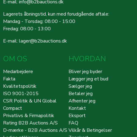
E-mail:
info@b2bauctions.dk
Lagerets åbningstid, kun med forudgående aftale:
Mandag - Torsdag: 08:00 - 15:00
Fredag: 08:00 - 13:00
E-mail:
lager@b2bauctions.dk
OM OS
HVORDAN
Medarbejdere
Bliver jeg byder
Fakta
Lægger jeg et bud
Kvalitetspolitik
Sælger jeg
ISO 9001-2015
Betaler jeg
CSR Politik & UN Global
Afhenter jeg
Compact
Kontakt
Privatlivs & Firmapolitik
Eksport
Rating B2B Auctions A/S
FAQ
D-mærke - B2B Auctions A/S
Vilkår & Betingelser