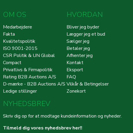
OM OS
HVORDAN
Medarbejdere
Bliver jeg byder
Fakta
Lægger jeg et bud
Kvalitetspolitik
Sælger jeg
ISO 9001-2015
Betaler jeg
CSR Politik & UN Global
Afhenter jeg
Compact
Kontakt
Privatlivs & Firmapolitik
Eksport
Rating B2B Auctions A/S
FAQ
D-mærke - B2B Auctions A/S
Vilkår & Betingelser
Ledige stillinger
Zonekort
NYHEDSBREV
Skriv dig op for at modtage kundeinformation og nyheder.
Tilmeld dig vores nyhedsbrev her!!