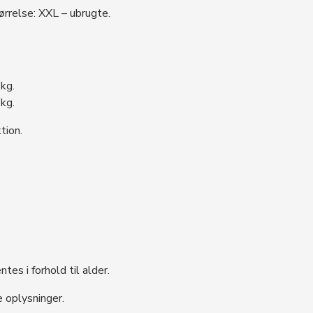
ørrelse: XXL – ubrugte.
kg.
kg.
tion.
tes i forhold til alder.
e oplysninger.