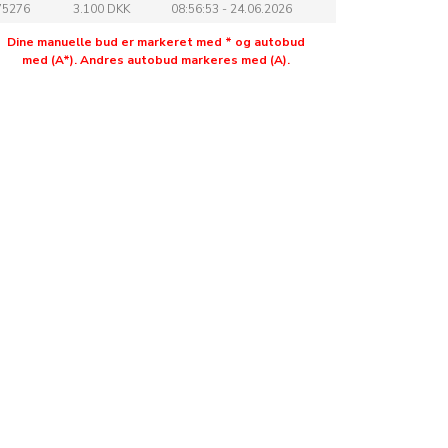
75276
3.100 DKK
08:56:53 - 24.06.2026
75275
3.000 DKK
08:56:53 - 24.06.2026
Dine manuelle bud er markeret med * og autobud
med (A*). Andres autobud markeres med (A).
75274
2.600 DKK
08:56:46 - 24.06.2026
75273
2.500 DKK
08:56:46 - 24.06.2026
75272
700 DKK
08:56:45 - 24.06.2026
74310
600 DKK
11:27:06 - 20.06.2026
74308
500 DKK
08:30:54 - 20.06.2026