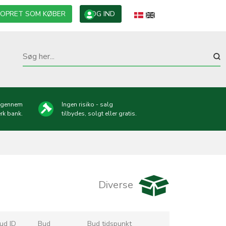
OPRET SOM KØBER
LOG IND
g gennem
Ingen risiko - salg
rk bank.
tilbydes, solgt eller gratis.
Diverse
ud ID
Bud
Bud tidspunkt