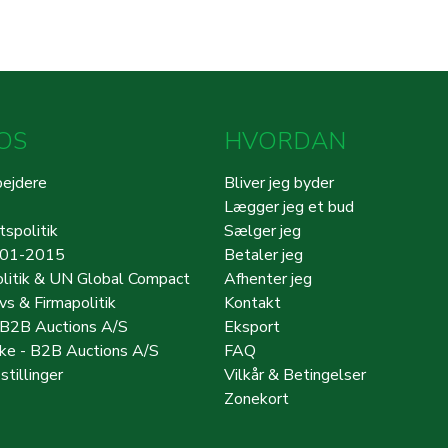
OS
HVORDAN
ejdere
Bliver jeg byder
Lægger jeg et bud
tspolitik
Sælger jeg
001-2015
Betaler jeg
litik & UN Global Compact
Afhenter jeg
ivs & Firmapolitik
Kontakt
 B2B Auctions A/S
Eksport
e - B2B Auctions A/S
FAQ
stillinger
Vilkår & Betingelser
Zonekort