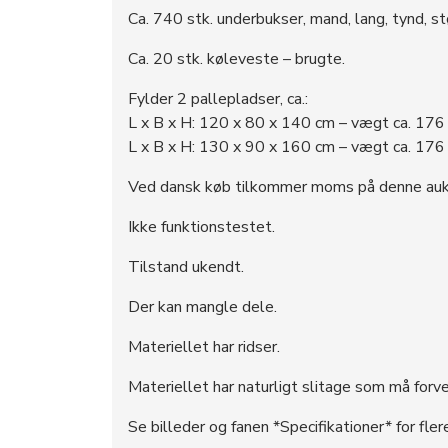
Ca. 740 stk. underbukser, mand, lang, tynd, st
Ca. 20 stk. køleveste – brugte.
Fylder 2 pallepladser, ca.:
L x B x H: 120 x 80 x 140 cm – vægt ca. 176 
L x B x H: 130 x 90 x 160 cm – vægt ca. 176 
Ved dansk køb tilkommer moms på denne auk
Ikke funktionstestet.
Tilstand ukendt.
Der kan mangle dele.
Materiellet har ridser.
Materiellet har naturligt slitage som må forven
Se billeder og fanen *Specifikationer* for fler