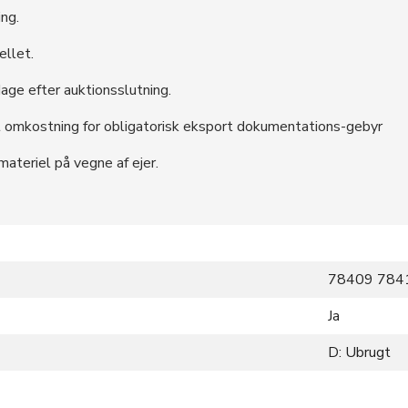
ing.
ellet.
ge efter auktionsslutning.
gt omkostning for obligatorisk eksport dokumentations-gebyr
ateriel på vegne af ejer.
78409 784
Ja
D: Ubrugt