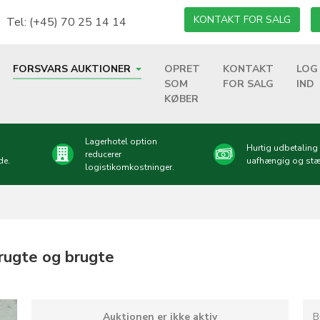
KONTAKT FOR SALG
Tel: (+45) 70 25 14 14
FORSVARS AUKTIONER
OPRET
KONTAKT
LOG
SOM
FOR SALG
IND
KØBER
Lagerhotel option
Hurtig udbetalin
reducerer
de.
uafhængig og stæ
logistikomkostninger.
brugte og brugte
Auktionen er ikke aktiv
B