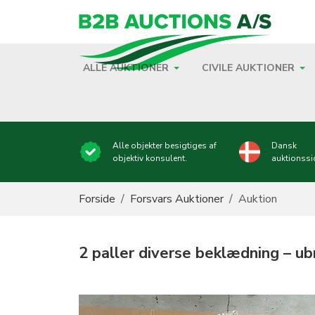
ALLE AUKTIONER
CIVILE AUKTIONER
Alle objekter besigtiges af
Dansk
objektiv konsulent.
auktionssi
Du er her:
Forside
Forsvars Auktioner
Auktion
2 paller diverse beklædning – u