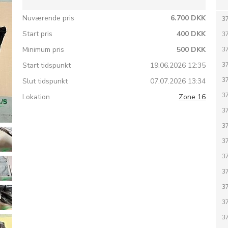
Nuværende pris
6.700 DKK
3
Start pris
400 DKK
3
Minimum pris
500 DKK
3
Start tidspunkt
19.06.2026 12:35
3
3
Slut tidspunkt
07.07.2026 13:34
3
Lokation
Zone 16
3
3
3
3
3
3
3
3