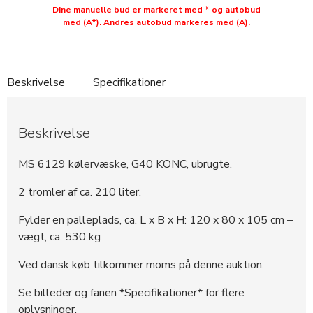
292855
900 DKK
16:24:33 - 10.06.2025
Dine manuelle bud er markeret med * og autobud
med (A*). Andres autobud markeres med (A).
291496
600 DKK
16:01:24 - 07.06.2025
291495
600 DKK
16:01:23 - 07.06.2025
287201
500 DKK
10:03:40 - 22.05.2025
Beskrivelse
Specifikationer
Beskrivelse
MS 6129 kølervæske, G40 KONC, ubrugte.
2 tromler af ca. 210 liter.
Fylder en palleplads, ca. L x B x H: 120 x 80 x 105 cm –
vægt, ca. 530 kg
Ved dansk køb tilkommer moms på denne auktion.
Se billeder og fanen *Specifikationer* for flere
oplysninger.