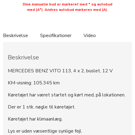
281759
31.000 DKK
12:12:18 - 29.04.2025
Dine manuelle bud er markeret med * og autobud
med (A*). Andres autobud markeres med (A).
281757
30.500 DKK
12:11:41 - 29.04.2025
281755
30.000 DKK
12:11:30 - 29.04.2025
281754
30.000 DKK
12:11:29 - 29.04.2025
Beskrivelse
Specifikationer
Video
281752
28.500 DKK
12:11:20 - 29.04.2025
281751
28.000 DKK
12:11:20 - 29.04.2025
Beskrivelse
281750
27.200 DKK
12:11:07 - 29.04.2025
281749
26.700 DKK
12:11:07 - 29.04.2025
MERCEDES BENZ VITO 113, 4 x 2, buslet, 12 V
281735
26.200 DKK
12:09:41 - 29.04.2025
KM-visning: 105.345 km
281734
25.700 DKK
12:09:40 - 29.04.2025
281733
25.700 DKK
12:09:40 - 29.04.2025
Køretøjet har været startet og kørt med, på lokationen.
281699
25.200 DKK
12:06:42 - 29.04.2025
Der er 1 stk. nøgle til køretøjet.
281683
25.000 DKK
12:05:16 - 29.04.2025
Køretøjet har klimaanlæg.
281682
24.800 DKK
12:05:16 - 29.04.2025
281681
22.400 DKK
12:05:15 - 29.04.2025
Lys er uden væsentlige synlige fejl.