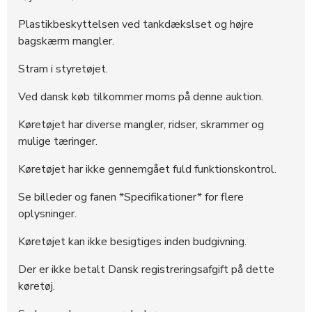
281059
13.733 DKK
20:26:06 - 24.04.2025
Plastikbeskyttelsen ved tankdækslset og højre
281056
13.533 DKK
16:06:28 - 24.04.2025
bagskærm mangler.
281055
13.333 DKK
16:06:27 - 24.04.2025
Stram i styretøjet.
279898
12.200 DKK
21:06:31 - 23.04.2025
279897
12.000 DKK
21:06:31 - 23.04.2025
Ved dansk køb tilkommer moms på denne auktion.
279896
10.800 DKK
21:06:30 - 23.04.2025
Køretøjet har diverse mangler, ridser, skrammer og
279895
10.600 DKK
21:06:21 - 23.04.2025
mulige tæringer.
279894
10.400 DKK
21:06:21 - 23.04.2025
Køretøjet har ikke gennemgået fuld funktionskontrol.
279018
10.200 DKK
12:15:58 - 17.04.2025
Se billeder og fanen *Specifikationer* for flere
279017
10.000 DKK
12:15:57 - 17.04.2025
oplysninger.
279016
6.200 DKK
12:15:46 - 17.04.2025
Køretøjet kan ikke besigtiges inden budgivning.
279015
6.000 DKK
12:15:45 - 17.04.2025
277728
5.100 DKK
00:31:50 - 11.04.2025
Der er ikke betalt Dansk registreringsafgift på dette
277674
5.000 DKK
14:37:11 - 10.04.2025
køretøj.