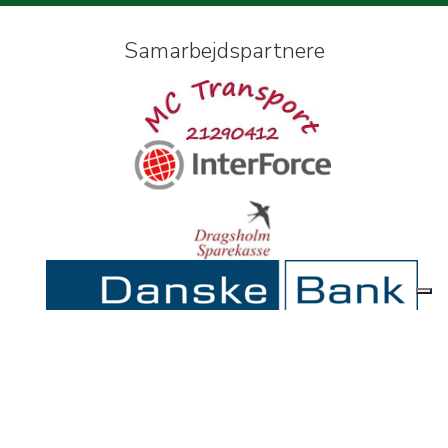
Samarbejdspartnere
B2Bauctions.dk - Bødkervej 5 - DK - 4450 Jyderup -
CVR/VAT. 27149537
Powered by B2B Auctions A/S