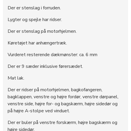
281680
22.200 DKK
12:05:07 - 29.04.2025
Der er stenslag i forruden.
281679
22.000 DKK
12:05:07 - 29.04.2025
Lygter og spejle har ridser.
281678
21.400 DKK
12:05:07 - 29.04.2025
281677
21.200 DKK
12:04:59 - 29.04.2025
Der er stenslag på motorhjelmen.
281676
21.000 DKK
12:04:59 - 29.04.2025
Køretøjet har anhængertræk.
281675
20.400 DKK
12:04:58 - 29.04.2025
Vurderet resterende dækmønster: ca. 6 mm
281590
20.200 DKK
09:41:40 - 29.04.2025
281589
20.000 DKK
09:41:40 - 29.04.2025
Der er 9 sæder inklusive førersædet.
281588
17.400 DKK
09:41:40 - 29.04.2025
Mat lak.
281469
17.200 DKK
19:06:53 - 28.04.2025
Der er ridser på motorhjelmen, bagkofangeren,
281468
17.000 DKK
19:06:53 - 28.04.2025
bagklappen, venstre og højre fordør, venstre dørpanel,
281467
16.600 DKK
19:06:39 - 28.04.2025
venstre side, højre for- og bagskærm, højre sidedør og
281466
16.400 DKK
19:06:38 - 28.04.2025
på højre A-stolpe ved vinduet.
281061
16.200 DKK
20:26:07 - 24.04.2025
Der er buler på venstre forskærm, højre bagskærm og
281060
16.000 DKK
20:26:06 - 24.04.2025
højre sidedør.