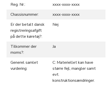
Reg. Nr.:
xxxx-xxxx-xxxx
Chassisnummer:
xxxx-xxxx-xxxx
Er der betalt dansk
Nej
registreringsafgift
på dette køretøj?:
Tilkommer der
Ja
moms?:
Generel samlet
C: Materiellet kan have
vurdering:
større fejl, mangler samt
evt.
konstruktionsændringer.