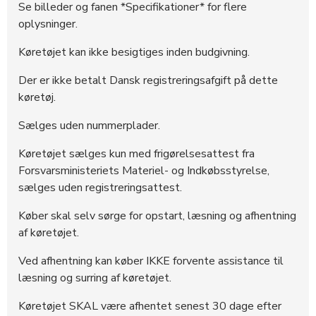
Se billeder og fanen *Specifikationer* for flere
374250
20.000 DKK
14:37:26 - 19.06.2026
oplysninger.
374249
5.100 DKK
14:37:25 - 19.06.2026
Køretøjet kan ikke besigtiges inden budgivning.
373776
5.000 DKK
23:32:12 - 17.06.2026
Der er ikke betalt Dansk registreringsafgift på dette
køretøj.
Sælges uden nummerplader.
Køretøjet sælges kun med frigørelsesattest fra
Forsvarsministeriets Materiel- og Indkøbsstyrelse,
sælges uden registreringsattest.
Køber skal selv sørge for opstart, læsning og afhentning
af køretøjet.
Ved afhentning kan køber IKKE forvente assistance til
læsning og surring af køretøjet.
Køretøjet SKAL være afhentet senest 30 dage efter